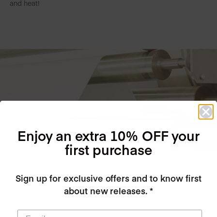
and heat!
Enjoy an extra 10% OFF your
first purchase
Sign up for exclusive offers and to know first
Our dedication to sustainability begins in the cotton field and
about new releases. *
flows to our factory in Barcelona, Spain, where our goods are
manufactured.