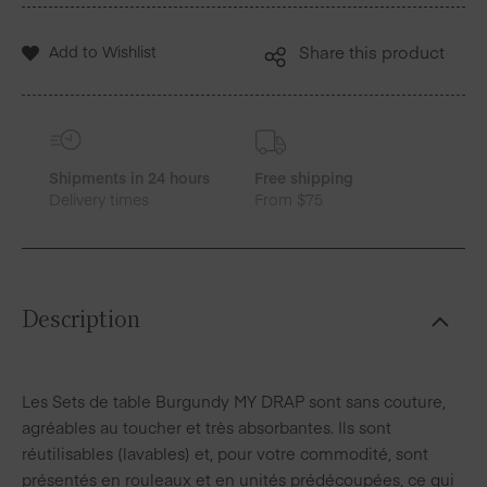
Coton
Set
Add to Wishlist
Share this product
de
table
12
Unites
Shipments in 24 hours
Free shipping
Delivery times
From $75
Description
Les Sets de table Burgundy MY DRAP sont sans couture,
agréables au toucher et très absorbantes. Ils sont
réutilisables (lavables) et, pour votre commodité, sont
présentés en rouleaux et en unités prédécoupées, ce qui