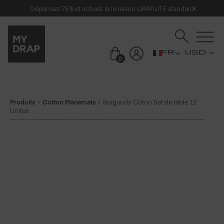
Dépensez 75 $ et activez la livraison GRATUITE standard
USD
0
Produits
Cotton Placemats
Burgundy Coton Set de table 12
Unites