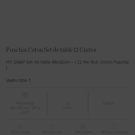
Fuschia Coton Set de table 12 Unites
MY DRAP Set de table 48x32cm – ( 12 Per Roll, Coton Fuschia
)
IA48V/804-7
Placemats
12
Cotton
48 x 32 cm / 19" x
Units
12.5"
100% textile
Pre-cut roll
Reusable
Without stitches