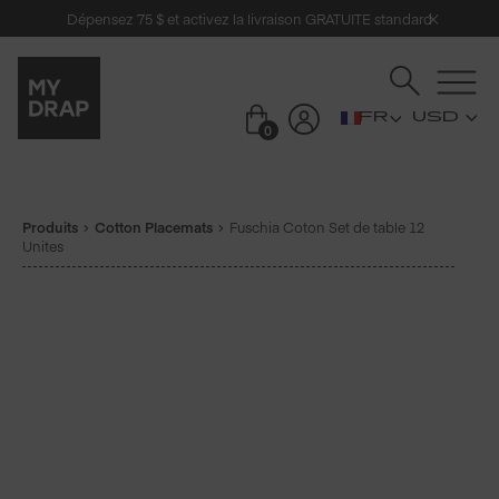
Dépensez 75 $ et activez la livraison GRATUITE standard
USD
0
Produits
Cotton Placemats
Fuschia Coton Set de table 12
Unites