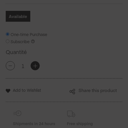
Available
One-time Purchase
Subscribe
Quantité
quantité
+
-
de
Fuschia
Coton
Set
Add to Wishlist
Share this product
de
table
12
Unites
Shipments in 24 hours
Free shipping