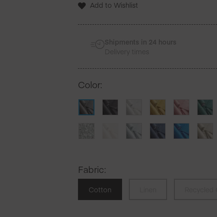
Add to Wishlist
Serviettes
de
table
50
Shipments in 24 hours
Unites
Delivery times
Color
:
Fabric
:
Cotton
Linen
Recycled 