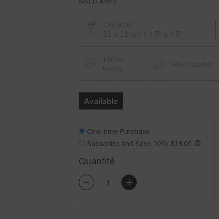
SA11/305-2
Cocktail
11 x 11 cm / 4.5" x 4.5"
100%
Réutilisable
textile
Available
One-time Purchase
Subscribe and Save
10%
:
$
18.05
Quantité
quantité
+
-
de
Anthracite
Grey
Coton