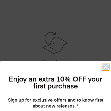
Pratique
Lavable jusqu'à 6 fois ou jetable.
Enjoy an extra 10% OFF your
Comme vous voulez!
first purchase
Sign up for exclusive offers and to know first
about new releases. *