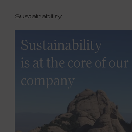
Sustainability
Sustainability
is at the core of our
company