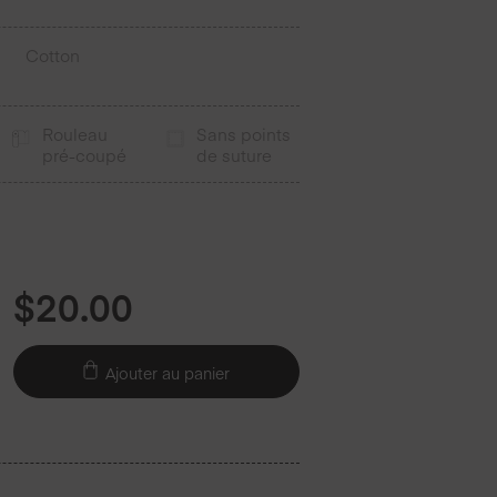
Cotton
Rouleau
Sans points
pré-coupé
de suture
$
20.00
Ajouter au panier