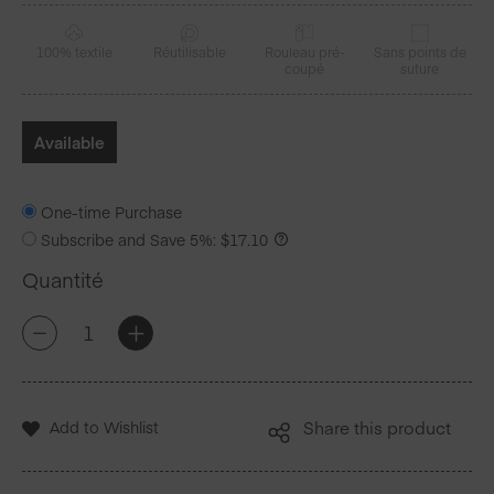
100% textile
Réutilisable
Rouleau pré-
Sans points de
coupé
suture
Available
One-time Purchase
Subscribe and Save
5%
:
$
17.10
Quantité
quantité
+
-
de
Pine
Cone
Coton
Add to Wishlist
Share this product
Set
de
table