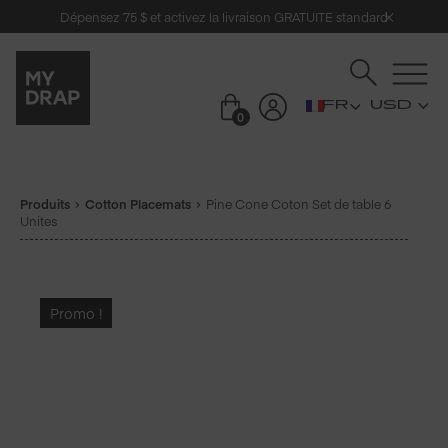
Dépensez 75 $ et activez la livraison GRATUITE standard
USD
0
Produits
Cotton Placemats
Pine Cone Coton Set de table 6
Unites
Promo !