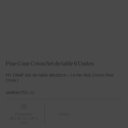
Pine Cone Coton Set de table 6 Unites
MY DRAP Set de table 48x32cm – ( 6 Per Roll, Coton Pine
Cone )
IA48N6/701-11
Placemats
Cotton
48 x 32 cm / 19" x
12.5"