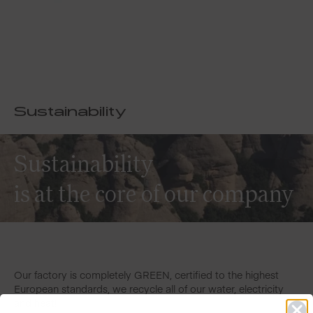
Sustainability
Sustainability
is at the core of our company
Our factory is completely GREEN, certified to the highest
European standards, we recycle all of our water, electricity
and heat!