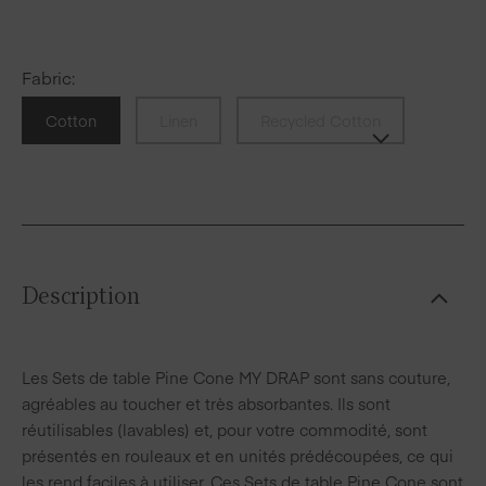
Fabric
:
Cotton
Linen
Recycled Cotton
Description
Les Sets de table Pine Cone MY DRAP sont sans couture,
agréables au toucher et très absorbantes. Ils sont
réutilisables (lavables) et, pour votre commodité, sont
présentés en rouleaux et en unités prédécoupées, ce qui
les rend faciles à utiliser. Ces Sets de table Pine Cone sont