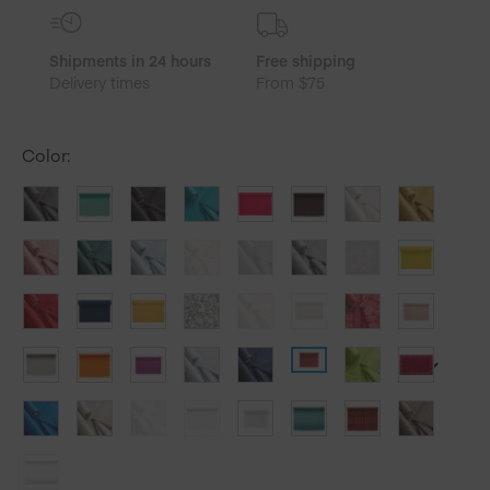
6
Unites
Shipments in 24 hours
Free shipping
Delivery times
From $75
Color
: