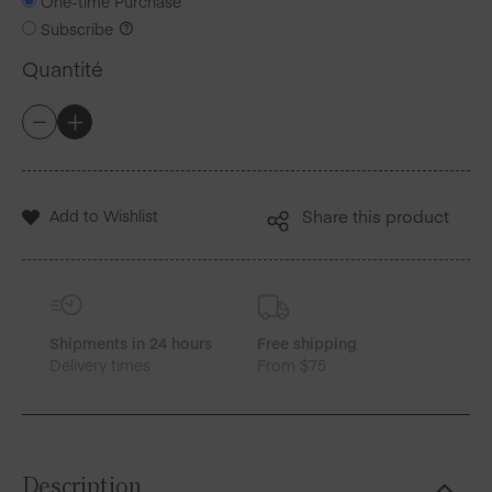
One-time Purchase
Subscribe
Quantité
quantité
+
-
de
MY
DRAP
Bon
Add to Wishlist
Share this product
de
Magasin
Shipments in 24 hours
Free shipping
Delivery times
From $75
Description