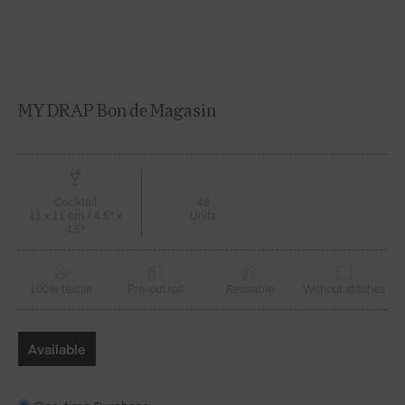
MY DRAP Bon de Magasin
Cocktail
48
11 x 11 cm / 4.5" x
Units
4.5"
100% textile
Pre-cut roll
Reusable
Without stitches
Available