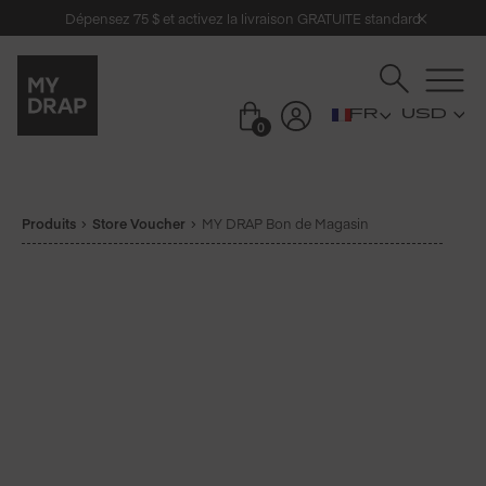
Dépensez 75 $ et activez la livraison GRATUITE standard
USD
0
Produits
Store Voucher
MY DRAP Bon de Magasin