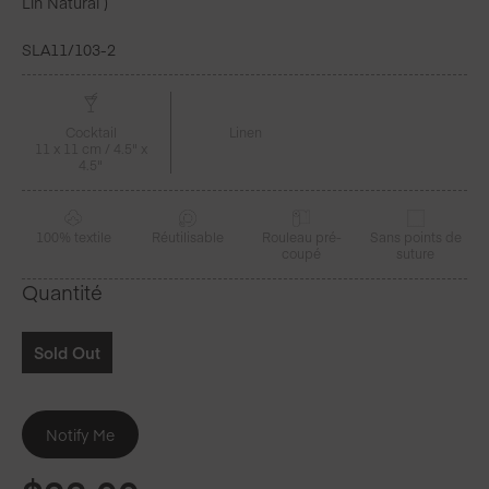
Lin Natural )
SLA11/103-2
Cocktail
Linen
11 x 11 cm / 4.5" x
4.5"
100% textile
Réutilisable
Rouleau pré-
Sans points de
coupé
suture
Quantité
Sold Out