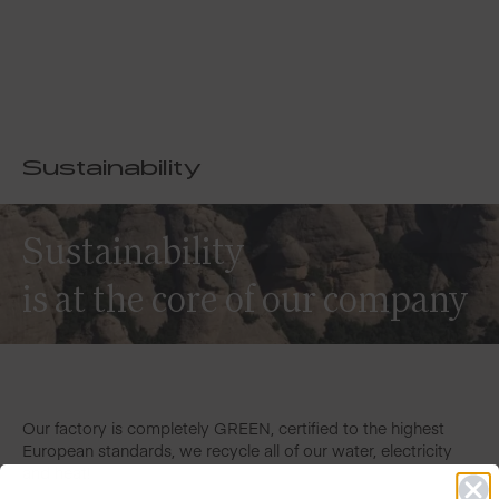
Sustainability
Sustainability
is at the core of our company
Our factory is completely GREEN, certified to the highest
European standards, we recycle all of our water, electricity
and heat!