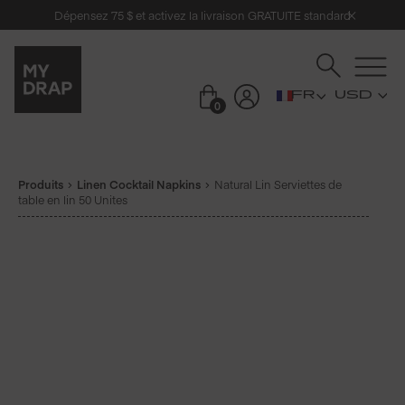
Dépensez 75 $ et activez la livraison GRATUITE standard
USD
0
Produits
Linen Cocktail Napkins
Natural Lin Serviettes de
table en lin 50 Unites