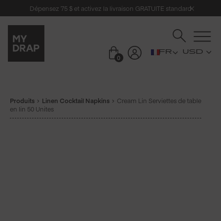
Dépensez 75 $ et activez la livraison GRATUITE standard
USD
0
Produits
Linen Cocktail Napkins
Cream Lin Serviettes de table
en lin 50 Unites