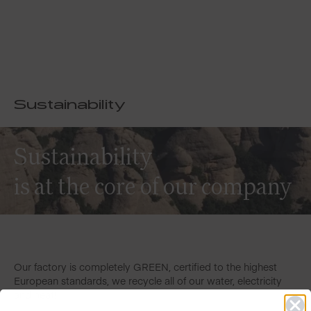
Sustainability
Sustainability
is at the core of our company
Our factory is completely GREEN, certified to the highest
European standards, we recycle all of our water, electricity
and heat!