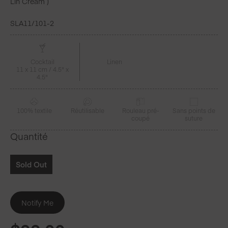
Lin Cream )
SLA11/101-2
Cocktail
Linen
11 x 11 cm / 4.5" x
4.5"
100% textile
Réutilisable
Rouleau pré-
Sans points de
coupé
suture
Quantité
Sold Out