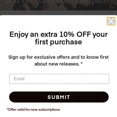
Our factory is completely GREEN, certified to the highest
Enjoy an extra 10% OFF your
European standards, we recycle all of our water, electricity
first purchase
and heat!
Sign up for exclusive offers and to know first
about new releases. *
SUBMIT
*Offer valid for new
subscriptions