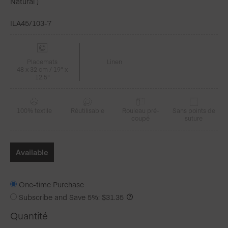
Natural )
ILA45/103-7
Placemats
Linen
48 x 32 cm / 19" x
12.5"
100% textile
Réutilisable
Rouleau pré-
Sans points de
coupé
suture
Available
One-time Purchase
Subscribe and Save
5%
:
$
31.35
Quantité