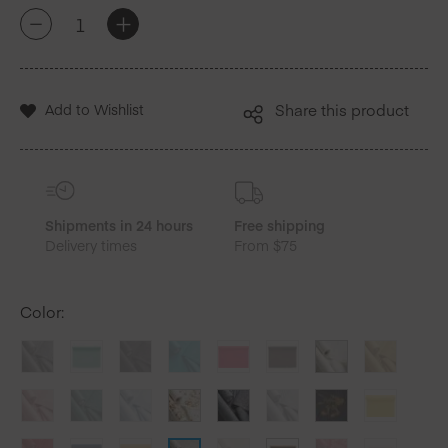
quantité
+
-
de
Natural
Lin
Set
Add to Wishlist
Share this product
de
table
en
lin
12
Unites
Shipments in 24 hours
Free shipping
Delivery times
From $75
Color
: