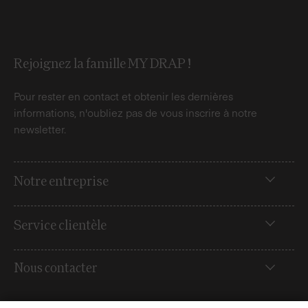
Rejoignez la famille MY DRAP !
Pour rester en contact et obtenir les dernières
informations, n'oubliez pas de vous inscrire à notre
newsletter.
Notre entreprise
Service clientèle
Nous contacter