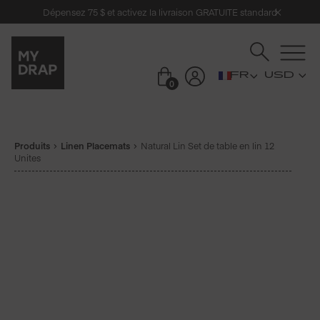
Dépensez 75 $ et activez la livraison GRATUITE standard
USD
0
Produits
Linen Placemats
Natural Lin Set de table en lin 12
Unites