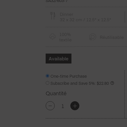
SA32/603-7
Dinner
32 x 32 cm / 12.5" x 12.5"
100%
Réutilisable
textile
Available
One-time Purchase
Subscribe and Save
5%
:
$
22.80
Quantité
quantité
+
-
de
Sand
Coton
Serviettes