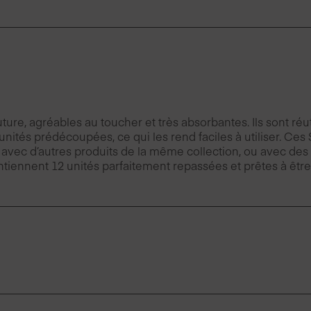
e, agréables au toucher et très absorbantes. Ils sont réuti
ités prédécoupées, ce qui les rend faciles à utiliser. Ces 
avec d’autres produits de la même collection, ou avec des s
 contiennent 12 unités parfaitement repassées et prêtes à êtr