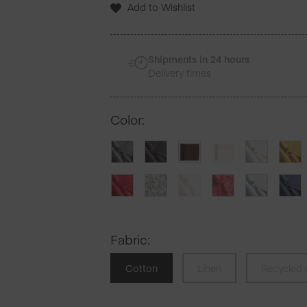
Add to Wishlist
de
table
12
Unites
Shipments in 24 hours
Delivery times
Color
:
Fabric
:
Cotton
Linen
Recycled 