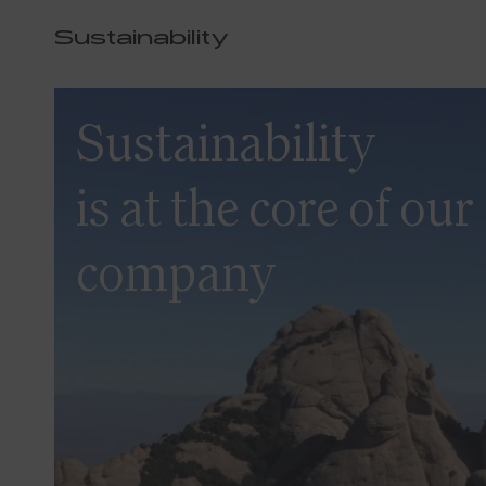
Sustainability
Sustainability
is at the core of our
company