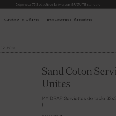
Dépensez 75 $ et activez la livraison GRATUITE standard
Créez le vôtre
Industrie Hôtelière
 12 Unites
Sand Coton Servie
Unites
MY DRAP Serviettes de table 32x3
)