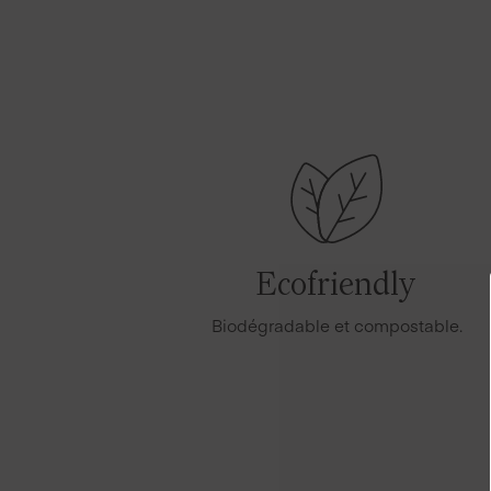
Ecofriendly
Biodégradable et compostable.