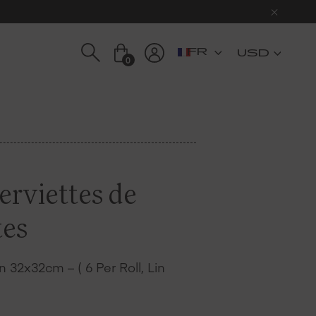
USD
0
Serviettes de
tes
 32x32cm – ( 6 Per Roll, Lin