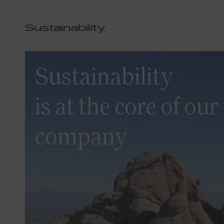
Sustainability
Sustainability
is at the core of our
company