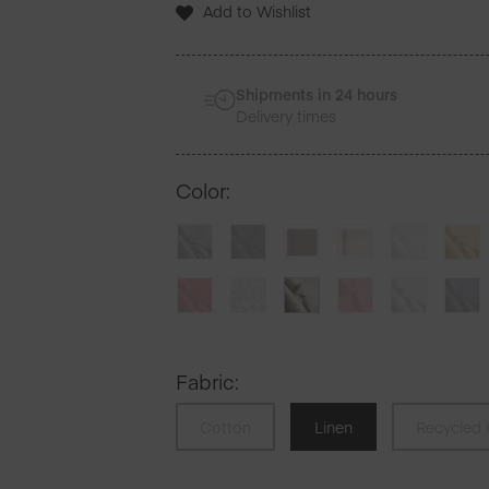
Add to Wishlist
Serviettes
de
table
en
Shipments in 24 hours
lin
Delivery times
6
Unites
Color
:
Fabric
:
Cotton
Linen
Recycled 