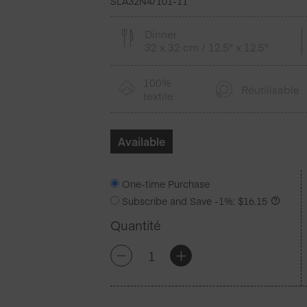
SLA32N4/101-11
Dinner
32 x 32 cm / 12.5" x 12.5"
100%
Réutilisable
textile
Available
One-time Purchase
Subscribe and Save
-1%
:
$
16.15
Quantité
quantité
+
-
de
Silver
Stars
Lin