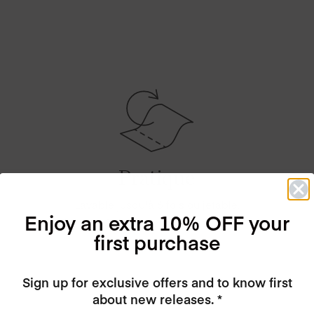
Pratique
Lavable jusqu'à 6 fois ou jetable.
Enjoy an extra 10% OFF your
Comme vous voulez!
first purchase
Sign up for exclusive offers and to know first
about new releases. *