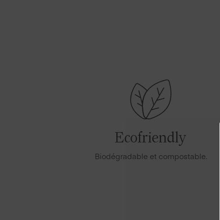
Ecofriendly
Biodégradable et compostable.