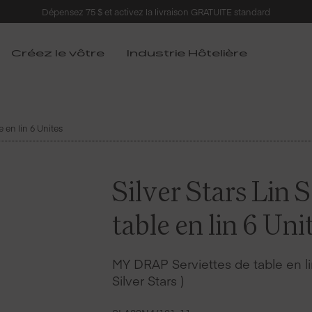
Dépensez 75 $ et activez la livraison GRATUITE standard
Créez le vôtre
Industrie Hôtelière
e en lin 6 Unites
Silver Stars Lin 
table en lin 6 Uni
MY DRAP Serviettes de table en lin
Silver Stars )