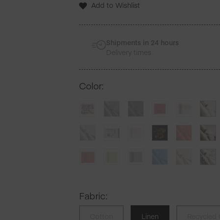
Add to Wishlist
Serviettes
de
table
en
Shipments in 24 hours
lin
Delivery times
12
Unites
Color
:
Fabric
:
Cotton
Linen
Recycled 