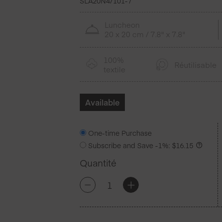
SLA20N4/101-7
Luncheon
20 x 20 cm / 7.8" x 7.8"
100%
Réutilisable
textile
Available
One-time Purchase
Subscribe and Save
-1%
:
$
16.15
Quantité
quantité
+
-
de
Silver
Stars
Lin