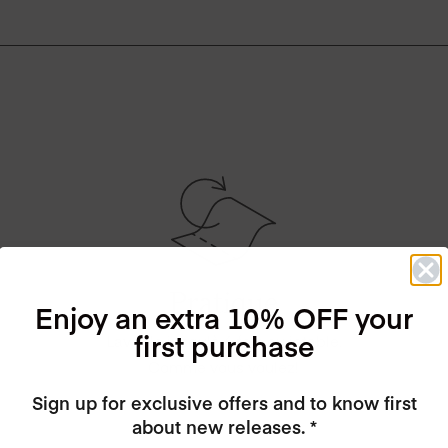
Pratique
Enjoy an extra 10% OFF your
first purchase
Lavable jusqu'à 6 fois ou jetable.
Comme vous voulez!
Sign up for exclusive offers and to know first
about new releases. *